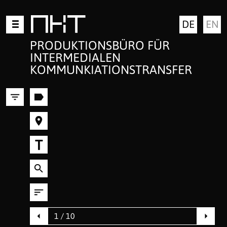
Zum
MKT
DE
EN
Inhalt
springen
PRODUKTIONSBÜRO FÜR
INTERMEDIALEN
KOMMUNKIATIONSTRANSFER
T
1 / 10