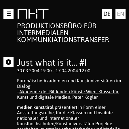
Zum
MKT
DE
EN
Inhalt
springen
PRODUKTIONSBÜRO FÜR
INTERMEDIALEN
KOMMUNKIATIONSTRANSFER
Just what is it… #I
30.03.2004 19:00 - 17.04.2004 12:00
Europäische Akademien und Kunstuniversitäten im
Dialog
–
Akademie der Bildenden Künste Wien, Klasse für
Kunst und digitale Medien, Peter Kogler
medien.kunst.tirol
präsentiert in Form einer
Ausstellungsreihe, für die Klassen und Institute
nationaler und internationaler
Kunsthochschulen/Kunstuniversitäten Projekte