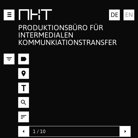
Zum
MKT
DE
EN
Inhalt
springen
PRODUKTIONSBÜRO FÜR
INTERMEDIALEN
KOMMUNKIATIONSTRANSFER
T
1 / 10