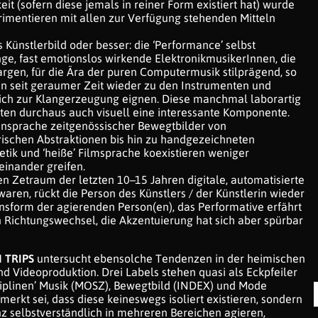
eit (sofern diese jemals in reiner Form existiert hat) wurde
imentieren mit allen zur Verfügung stehenden Mitteln
 Künstlerbild oder besser: die ‘Performance’ selbst
nge, fast emotionslos wirkende ElektronikmusikerInnen, die
argen, für die Ära der puren Computermusik stilprägend, so
en seit geraumer Zeit wieder zu den Instrumenten und
sich zur Klangerzeugung eignen. Diese manchmal laborartig
ten durchaus auch visuell eine interessante Komponente.
ensprache zeitgenössischer Bewegtbilder von
schen Abstraktionen bis hin zu handgezeichneten
etik und ‘heiße’ Filmsprache koexistieren weniger
einander greifen.
 Zetraum der letzten 10–15 Jahren digitale, automatisierte
aren, rückt die Person des Künstlers / der Künstlerin wieder
ionsform der agierenden Person(en), das Performative erfährt
 Richtungswechsel, die Akzentuierung hat sich aber spürbar
 TRIPS
untersucht ebensolche Tendenzen in der heimischen
nd Videoproduktion. Drei Labels stehen quasi als Eckpfeiler
sziplinen’ Musik (MOSZ), Bewegtbild (INDEX) und Mode
merkt sei, dass diese keineswegs isoliert existieren, sondern
z selbstverständlich in mehreren Bereichen agieren,