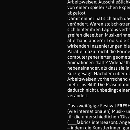
Arbeitsweisen; Ausschließlichk
von einem spielerischen Exper
abgelöst.
Damit einher hat sich auch das
verändert. Waren stoisch-stre
sich hinter ihren Laptops verb
greifen dieselben MusikerInn
allerhand anderer Tools, die 
wirkenden Inszenierungen bie
Parallel dazu reicht die Form
computergenerierten geometri
Animationen, ‘kalte’ Videoästh
nebeneinander, als dass sie in
Kurz gesagt: Nachdem über den
Arbeitsweisen vorherrschend w
mehr ‘ins Bild’. Die Präsentat
dadurch nicht unbedingt einen
verändert.
Das zweitägige Festival
FRESH
(wie internationalen) Musik- u
für die unterschiedlichen ‘Di
(___fabrics interseason). Ange
– indem die KünstlerInnen gan