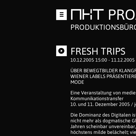
PRO
Zum
MKT
Inhalt
springen
PRODUKTIONSBÜRO
FRESH TRIPS
10.12.2005 15:00 - 11.12.2005
ÜBER BEWEGTBILDER KLAN
WIENER LABELS PRÄSENTIER
MODE
Eine Veranstaltung von medien.
Kommunikationstransfer
10. und 11. Dezember 2005 / j
Die Dominanz des Digitalen ist 
nicht mehr als dogmatische G
Jahren scheinbar unvereinbar, d
höchstens milde belächelt; vie